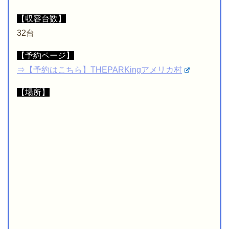
【収容台数】
32台
【予約ページ】
⇒【予約はこちら】THEPARKingアメリカ村
【場所】