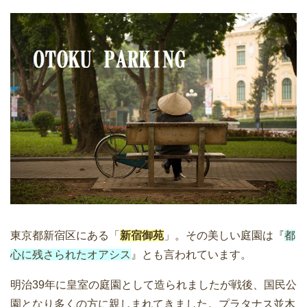
東京都新宿区にある「
新宿御苑
」。その美しい庭園は『
都
心に残さられたオアシス
』とも言われています。
明治39年に皇室の庭園として造られましたが戦後、国民公
園となり多くの方に親しまれてきました。プラタナス並木