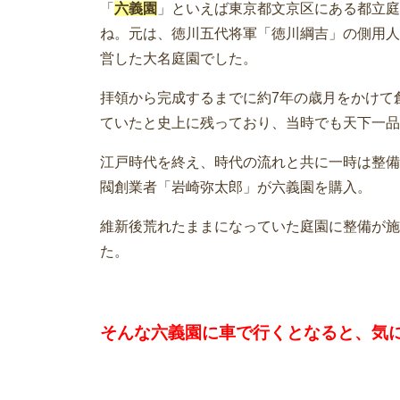
「
六義園
」といえば東京都文京区にある都立庭
ね。元は、徳川五代将軍「徳川綱吉」の側用人
営した大名庭園でした。
拝領から完成するまでに約7年の歳月をかけて
ていたと史上に残っており、当時でも天下一品
江戸時代を終え、時代の流れと共に一時は整備
閥創業者「岩崎弥太郎」が六義園を購入。
維新後荒れたままになっていた庭園に整備が施
た。
そんな六義園に車で行くとなると、気