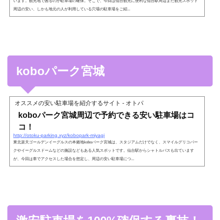
います。観光地で困るのが駐車場の確保。そこで、今回は仙台観光に便利な仙台駅周辺また観光スポット
周辺の安い、しかも地元の人が利用している穴場の駐車場をご紹...
koboパーク宮城
オススメの安い駐車場を紹介するサイト - オトパ
koboパーク宮城周辺で予約できる安い駐車場はコ
コ！
http://otoku-parking.xyz/kobopark-miyagi
東北楽天ゴールデンイーグルスの本拠地koboパーク宮城は、スタジアムだけでなく、スマイルグリコパー
クやイーグルスドームなどの施設などもある人気スポットです。仙台駅からシャトルバスも出ています
が、今回は車でアクセスした場合を想定し、周辺の安い駐車場につ...