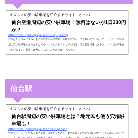
オススメの安い駐車場を紹介するサイト - オトパ
仙台空港周辺の安い駐車場！無料はないが1日300円
が？
http://otoku-parking.xyz/sendai-ap-parking
旅行などお出かけするときに利用する仙台空港。利用する方もとても多いのではないでしょうか。空港周
辺に安い駐車場があったらとてもいいですよね！そこで今回は、仙台空港周辺にあるオススメの駐車場を
ご紹介します。是非、参考にしてみてくださいね。 ちなみ...
仙台駅
オススメの安い駐車場を紹介するサイト - オトパ
仙台駅周辺の安い駐車場とは？地元民も使う穴場駐
車場も！
http://otoku-parking.xyz/sendaieki-parking
観光スポットとしても人気の仙台。週末ともなると、東北各地から観光や買い物にたくさんの人が訪れて